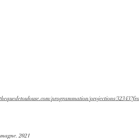
thequedetoulouse.com/programmation/projections/32343?f
lemagne. 2021