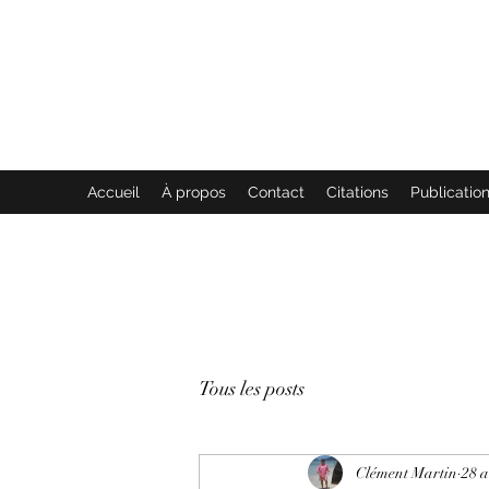
GENEVIÈVE ET ANDRÉ MARTIN
DES COMMUNICATIONS ANI
Accueil
À propos
Contact
Citations
Publication
Tous les posts
Clément Martin
28 a