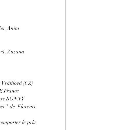
er, Anita 
vá, Zuzana 
Vrátilová (CZ) 
E France 
Marc BONNY
sée" de Florence 
emporter le prix 