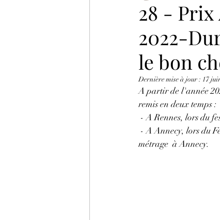
28 - Pri
2022-Dura
le bon c
Dernière mise à jour :
17 jui
A partir de l'année 20
remis en deux temps :
 - A Rennes, lors du 
 - A Annecy, lors du Festival international du film d'animation organisé par CITIA, pour le court-
métrage  à Annecy.