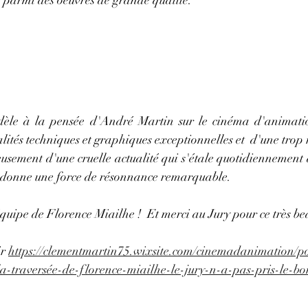
dèle à la pensée d'André Martin sur le cinéma d'animation
lités techniques et graphiques exceptionnelles et  d'une trop 
usement d'une cruelle actualité qui s'étale quotidiennement 
ui donne une force de résonnance remarquable. 
'équipe de Florence Miailhe !  Et merci au Jury pour ce très be
r 
https://clementmartin75.wixsite.com/cinemadanimation/p
a-traversée-de-florence-miailhe-le-jury-n-a-pas-pris-le-b