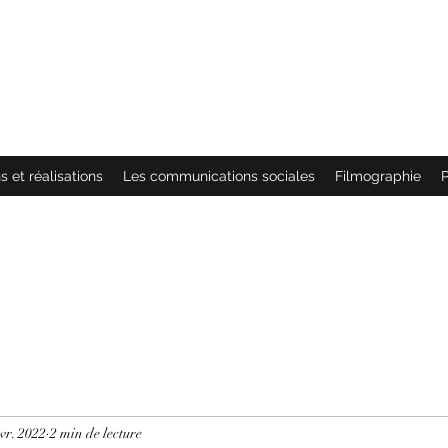
 :
MÉES
s et réalisations
Les communications sociales
Filmographie
P
vr. 2022
2 min de lecture