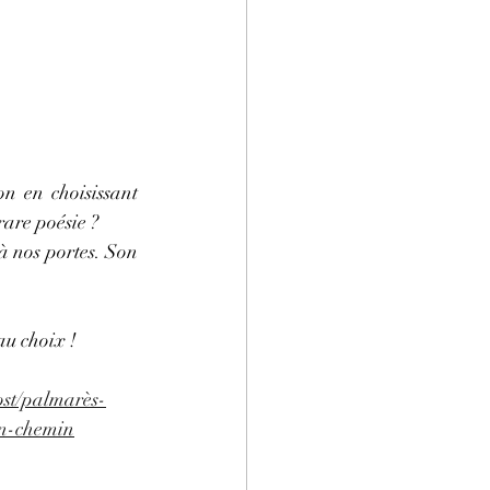
 en choisissant 
rare poésie ?
à nos portes. Son 
au choix !
ost/palmarès-
on-chemin