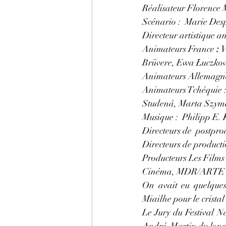
Réalisateur Florence 
Scénario : 
Marie Desp
Directeur artistique a
Animateurs France 
: 
V
Brüvere, Ewa Łuczkow
Animateurs Allemagne
Animateurs Tchéquie 
Studená, Marta Szym
Musique :
Philipp E.
Directeurs de  postpro
Directeurs de producti
Producteurs Les Film
Cinéma, MDR/ARTE G
On avait eu quelques 
Miailhe pour le crista
Le Jury du Festival Na
André-Martin du long 