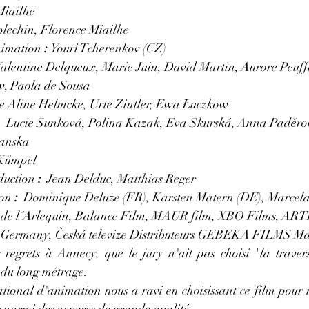
Miailhe
lechin, Florence Miailhe
nimation
 : 
Youri Tcherenkov (CZ)
alentine Delqueux, Marie Juin, David Martin, Aurore Peuffi
, Paola de Sousa 
 Aline Helmcke, Urte Zintler, Ewa Łuczkow 
:  Lucie Sunková, Polina Kazak, Eva Skurská, Anna Paděro
anska
 Kümpel
duction
 :  
Jean Delduc, Matthias Reger
on 
:  
Dominique Deluze (FR), Karsten Matern (DE), Marcela 
s de l´Arlequin, Balance Film, MAUR film, XBO Films, ART
ermany, Česká televize Distributeurs GEBEKA FILMS 
regrets à Annecy, que le jury n'ait pas choisi "la traver
l du long métrage. 
tional d'animation nous a ravi en choisissant ce film pour r
parmi des oeuvres de grande qualité. 