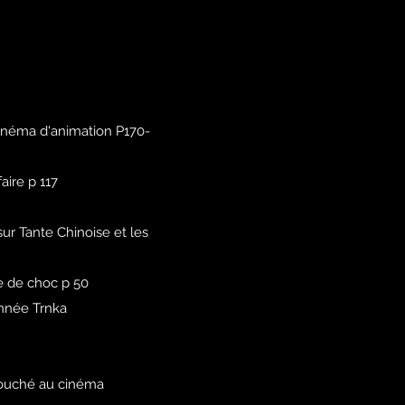
cinéma d'animation P170-
aire p 117
sur Tante Chinoise et les
le de choc p 50
année Trnka
 touché au cinéma