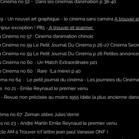
u Cinéma no 52 - Dans les cinémas d’animation p 38-40
9 - Un nouvel art graphique - le cinéma sans caméra
A trouver 
jour exception ! P85 -
A trouver et scanner
u Cinéma no 57 : Cinéma d’animation chinois
u Cinéma no 59 Le Petit Journal Du Cinéma p 26-27 Cinéma Secr
u Cinéma no 59 Le Petit Journal Du Cinéma p 26 Petites annonce
u Cinéma no 60 : Un Match Extraordinaire p21
u Cinéma no 60 : Rare (La mère) p 40
éma no 64 : Le petit journal du cinéma - Les journées du Ciném
es no 21 - Emile Reynaud le premier venu
- Revue non précisée au moins 1955 (date la plus ancienne dans l
inéma no 67 Zeman zèbre Jules Verne
es no 23 - André Martin Emile Reynaud le premier venu
cle AM à Trouver (cf lettre jean paul Vanasse ONF )