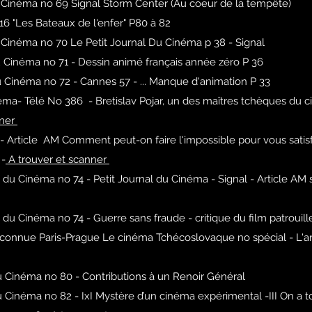
u Cinéma no 69 Signal Storm Center (Au coeur de la tempête)
16 "Les Bateaux de l'enfer" P80 à 82
u Cinéma no 70 Le Petit Journal Du Cinéma p 38 - Signal
u Cinéma no 71 - Dessin animé français année zéro P 36
 Cinéma no 72 - Cannes 57 - ... Manque d'animation P 33
ma- Télé No 386 - Bretislav Pojar, un des maîtres tchèques du 
nner
 Article AM Comment peut-on faire l'impossible pour vous satisf
 -
A trouver et scanner
 du Cinéma no 74 - Petit Journal du Cinéma - Signal - Article AM 
 du Cinéma no 74 - Guerre sans fraude - critique du film patrouil
 connue Paris-Prague Le cinéma Tchécoslovaque no spécial - L'
u Cinéma no 80 - Contributions à un Renoir Général
u Cinéma no 82 - IxI Mystère d’un cinéma expérimental -III On a