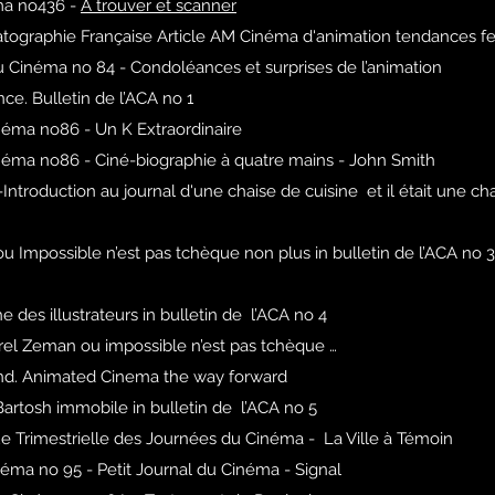
ma no436 -
A trouver et scanner
atographie Française Article AM Cinéma d'animation tendances f
u Cinéma no 84 - Condoléances et surprises de l’animation
ce. Bulletin de l’ACA no 1
néma no86 - Un K Extraordinaire
néma no86 - Ciné-biographie à quatre mains - John Smith
Introduction au journal d'une chaise de cuisine et il était une ch
 Impossible n’est pas tchèque non plus in bulletin de l’ACA no 3
 des illustrateurs in bulletin de l’ACA no 4
el Zeman ou impossible n’est pas tchèque …
nd. Animated Cinema the way forward
artosh immobile in bulletin de l’ACA no 5
 Trimestrielle des Journées du Cinéma - La Ville à Témoin
éma no 95 - Petit Journal du Cinéma - Signal