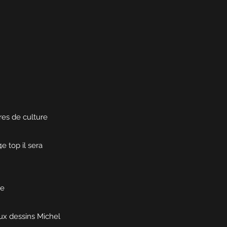
res de culture
e top il sera
ue
ux dessins Michel