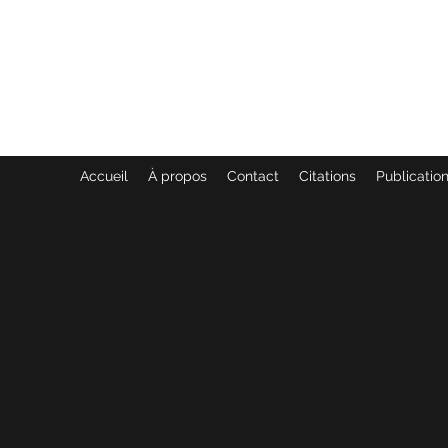
GENEVIÈVE ET ANDRÉ MARTIN
DES COMMUNICATIONS ANI
Accueil
À propos
Contact
Citations
Publication