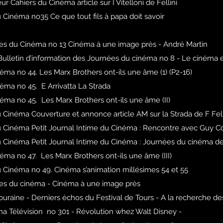
r Cahiers du Cinéma article sur I Vitelloni de Fellini
 Cinéma no35 Ce que tout fils à papa doit savoir
es du Cinéma no 13 Cinéma à une image près - André Martin
ulletin d’information des Journées du cinéma no 8 - Le cinéma e
éma no 44. Les Marx Brothers ont-ils une âme (1) (P2-16)
éma no 45. E Arrivatta La Strada
éma no 45. Les Marx Brothers ont-ils une âme (II)
 Cinéma Couverture et annonce article AM sur la Strada de F Fell
u Cinéma Petit Journal Intime du Cinéma : Rencontre avec Guy Co
u Cinéma Petit Journal Intime du Cinéma : Journées du cinéma de
éma no 47. Les Marx Brothers ont-ils une âme (III)
u Cinéma no 49. Cinéma s’animation millésimes 54 et 55
es du cinéma - Cinéma à une image près
ouraine - Derniers échos du Festival de Tours - A la recherche d
ma Télévision no 301 - Révolution whez Walt Disney -