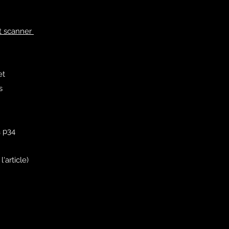
et scanner
et
s
a p34
'article)