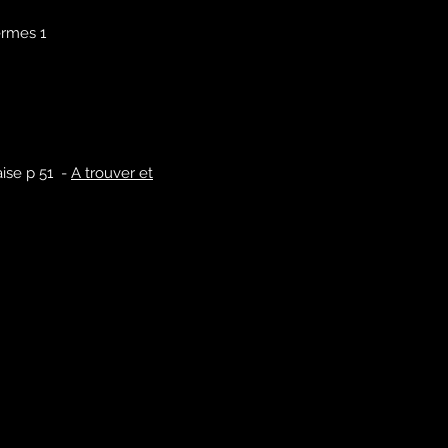
ermes 1
aise p 51 -
A trouver et