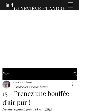
GENEVIÈVE ET ANDRÉ
MARTIN :
DES COMMUNICATIONS
ANIMÉES
Post
Clément Martin
1 mars 2021
4 min de lecture
15 - Prenez une bouffée
d'air pur !
Dernière mise à jour :
14 juin 2025