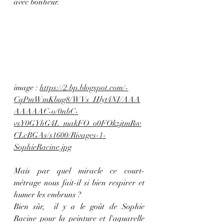
avec bonheur.
image : 
https://2.bp.blogspot.com/-
CqPmWmKbug8/WVs_Hlyt4NI/AAA
AAAAAC-o/0nbC-
vsY0GYhG4L_makFO_o0FOkzjtmRw
CLcBGAs/s1600/Rivages-1-
SophieRacine.jpg
Mais par quel miracle ce court-
métrage nous fait-il si bien respirer et 
humer les embruns ?
Bien sûr,  il y a le goût de Sophie 
Racine pour la peinture et l'aquarelle 