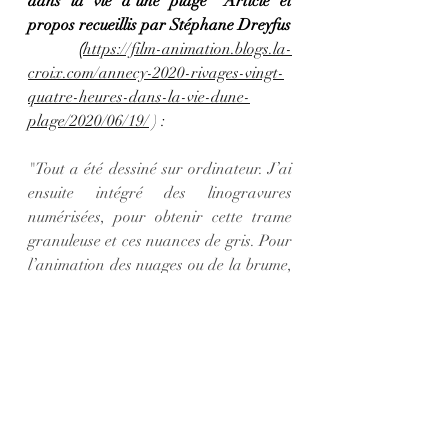
dans la vie d’une plage" Article et 
propos recueillis par Stéphane Dreyfus 
 (
https://film-animation.blogs.la-
croix.com/annecy-2020-rivages-vingt-
quatre-heures-dans-la-vie-dune-
plage/2020/06/19/
 ) : 
"Tout a été dessiné sur ordinateur. J’ai 
ensuite intégré des linogravures 
numérisées, pour obtenir cette trame 
granuleuse et ces nuances de gris. Pour 
l’animation des nuages ou de la brume, 
je voulais quelque chose de très précis, 
donc je l’ai affiné lors du 
"compositing"."