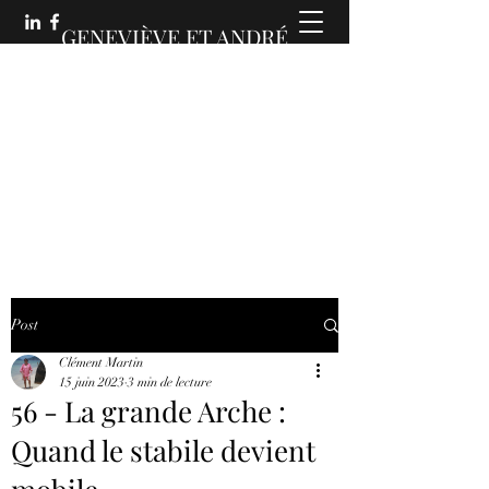
GENEVIÈVE ET ANDRÉ
MARTIN :
DES COMMUNICATIONS
ANIMÉES
Post
Clément Martin
15 juin 2023
3 min de lecture
56 - La grande Arche :
Quand le stabile devient