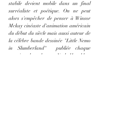
stabile devient mobile dans un final 
surréaliste et poétique. On ne peut 
alors s'empêcher de penser à Winsor 
Mckay cinéaste d'animation américain 
du début du siècle mais aussi auteur de 
la célèbre bande dessinée "Little Nemo 
in Slumberland"  publiée chaque 
semaine dans le new York Herald et  
dans le New York American.
"Little Nemo in Slumberland" dans 