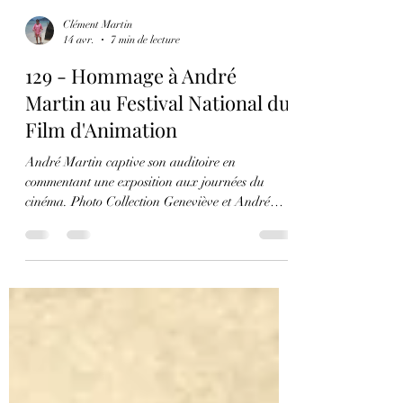
Clément Martin
14 avr.
7 min de lecture
129 - Hommage à André
Martin au Festival National du
Film d'Animation
André Martin captive son auditoire en
commentant une exposition aux journées du
cinéma. Photo Collection Geneviève et André
Martin Le 32e Festival National du Film
d'Animation est maintenant terminé. Après six
jours d'un tourbillon de films courts et longs-
métrages, d'expositions, de pitchs, de conférences
... et la séance hommage à André Martin. Pour
ceux qui n'ont pas pu y assister ou pour avoir un
complément d'informations voici quelques
éléments du contenu de cette séanc