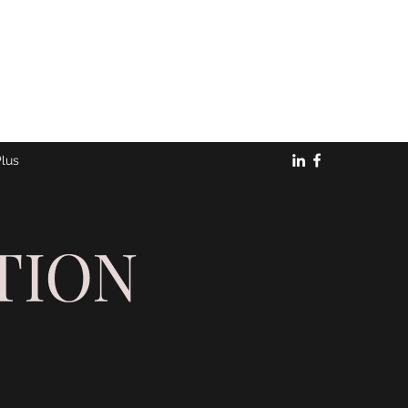
lus
TION