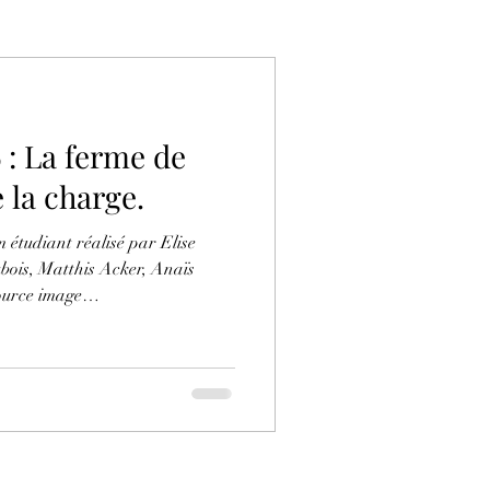
s de la charge.
 étudiant réalisé par Elise
oto?
=pcb.1380270097439181 Le
 la joie de se retrouver entre
ger sur les belles découvertes
haque année. Fin du Festival
2026 quand les derniers passionnés posent pour un dernier