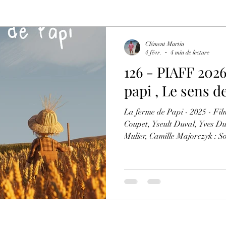
Clément Martin
4 févr.
4 min de lecture
126 - PIAFF 2026 : La ferme de
papi , Le sen
La ferme de Papi - 2025 - Film
Coupet, Yseult Duval, Yves Dubois, Matthis Acker, Anaïs
Mulier, Camille Majorczyk : Source image
https://www.facebook.com/ph
fbid=1380269937439197&set
PIAFF se termine toujours dans
amis de l'animation et d'échan
que le festival nous réserve c