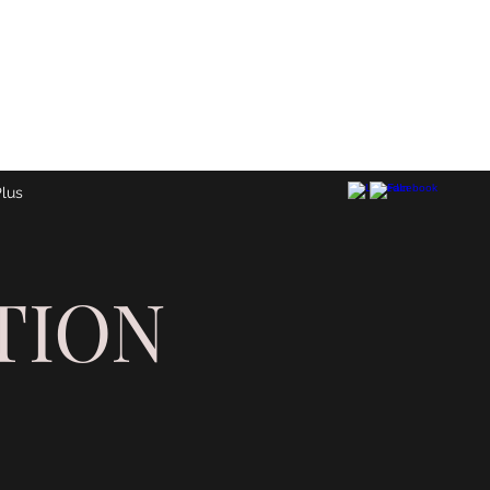
lus
TION