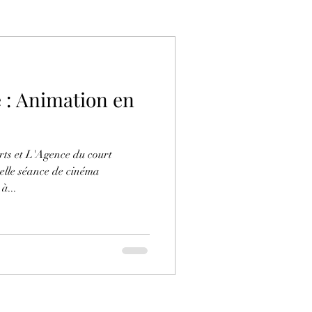
e : Animation en
court
à...