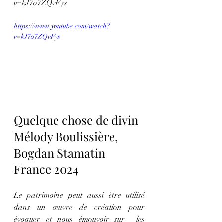
v=kJ7o7ZQvFys
https://www.youtube.com/watch?
v=kJ7o7ZQvFys
Quelque chose de divin 
Mélody Boulissière, 
Bogdan Stamatin 
France 2024
Le patrimoine peut aussi être utilisé 
dans un 
œuvre
 de création pour 
évoquer et nous émouvoir sur  les 