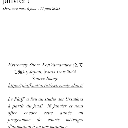
janvier !
Dernière mise à jour :
11 juin 2025
Extremely Short  Koji Yamamura (とて
も短い) Japon, 
Etats-Unis
 2024  
Source Image 
https://piaff.net/artist/extremely-short/
Le Piaff  a lieu au studio des Ursulines 
à partir du jeudi  16 janvier et nous 
offre encore cette année un 
programme de courts métrages 
d'animation à ne pas manquer. 