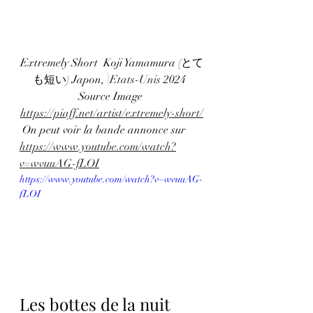
Extremely Short  Koji Yamamura (とて
も短い) Japon, 
Etats-Unis
 2024  
Source Image 
https://piaff.net/artist/extremely-short/
 On peut voir la bande annonce sur 
https://www.youtube.com/watch?
v=wvuuAG-fLOI
https://www.youtube.com/watch?v=wvuuAG-
fLOI
Les bottes de la nuit 