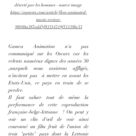
déserté par les hommes - source image 
https://apnews.com/article/flow-animated-
movie-review-
98940a387edd5f83354719f51139bc33
Gamca Animation n'a pas 
communiqué sur les Oscars car les 
relents nauséeux dignes des années 30  
,auxquels nous assistons affligés, 
n'incitent pas  à mettre en avant les 
Etats-Unis, ce pays en train de se 
perdre. 
Il faut saluer tout de même la 
performance de cette coproduction 
française-belge-lettonne  ! On peut y 
voir un clin d'œil de voir ainsi 
couronné un film fruit de l'union de 
trois "petits" pays dont la Lettonie 