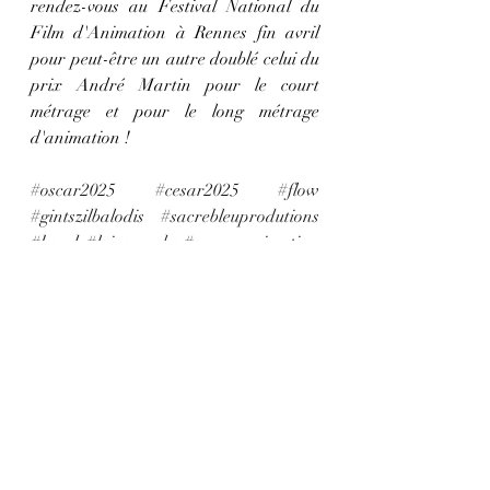
rendez-vous au Festival National du 
Film d'Animation à Rennes fin avril 
pour peut-être un autre doublé celui du 
prix André Martin pour le court 
métrage et pour le long métrage 
d'animation ! 
#oscar2025
#cesar2025
#flow
#gintszilbalodis
#sacrebleuprodutions
#beurk
#loicespuche
#gamcaanimation
(1)104 César 2025 : Sacrebleu ! 
pourquoi pas un doublé !
https://www.gamca.info/post/césar-
2025-sacrebleu-pourquoi-pas-un-
doublé