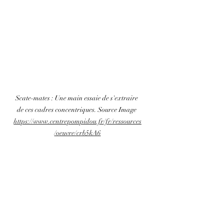
Scate-mates : 
Une main essaie de s'extraire 
de ces cadres concentriques. Source Image 
https://www.centrepompidou.fr/fr/ressources
/oeuvre/crb5kA6