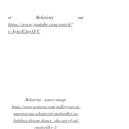
et Relativity sur 
https://www.youtube.com/watch?
v=kyncE3uy5FU
Relativity - source image 
https://www.artnews.com/gallery/art-in-
america/aia-photos/ed-emshwiller-at-
lightbox/dream-dance_-the-art-of-ed-
emshwiller-7/