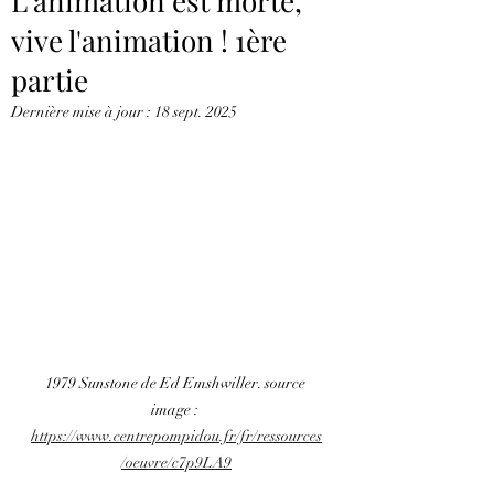
L'animation est morte,
vive l'animation ! 1ère
partie
Dernière mise à jour :
18 sept. 2025
1979 Sunstone de Ed Emshwiller. source 
image : 
https://www.centrepompidou.fr/fr/ressources
/oeuvre/c7p9LA9