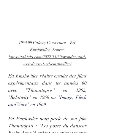
1954 09 Galaxy Couverture  - 
Ed 
Emshwiller, 
 Source 
https://tdhicks.com/2022/11/30/wonder-and-
weirdness-1-ed-emshwiller/
Ed Emshwiller réalise ensuite des films 
expérimentaux dans les années 60 
avec "Thanatopsis" en 1962, 
"Relativity" en 1966 ou
 "
Image, Flesh 
and Voice
"
 en 1969.
Ed Emshwiler nous parle de son film 
Thanatopsis : "Les poses du danseur 