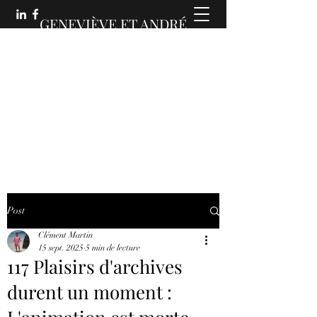
GENEVIÈVE ET ANDRÉ
MARTIN :
DES COMMUNICATIONS
ANIMÉES
Post
Clément Martin
15 sept. 2025
5 min de lecture
117 Plaisirs d'archives
durent un moment :