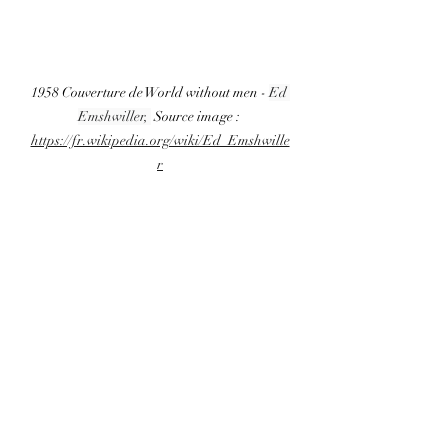
1958 Couverture de World without men - 
Ed 
Emshwiller, 
 Source image : 
https://fr.wikipedia.org/wiki/Ed_Emshwille
r