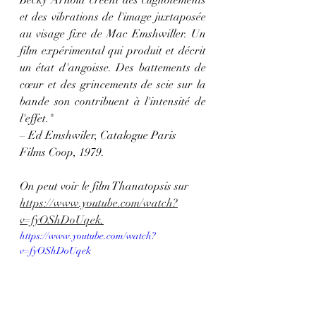
Becky Arnold créent des clignotements 
et des vibrations de l'image juxtaposée 
au visage fixe de Mac Emshwiller. Un 
film expérimental qui produit et décrit 
un état d'angoisse. Des battements de 
cœur et des grincements de scie sur la 
bande son contribuent à l'intensité de 
l'effet."
– Ed Emshwiler, Catalogue Paris 
Films Coop, 1979.
On peut voir le film 
Thanatopsis
 sur 
https://www.youtube.com/watch?
v=fyOShDoUqek
.
https://www.youtube.com/watch?
v=fyOShDoUqek